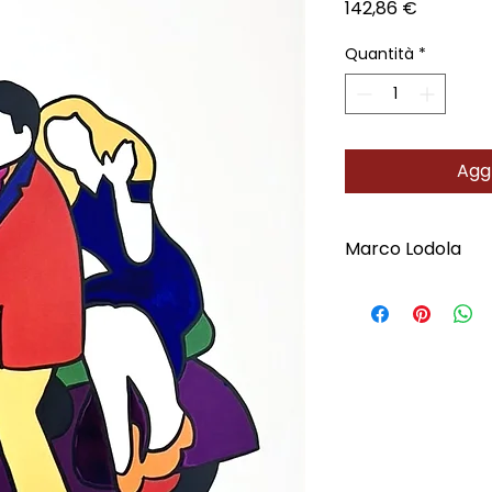
Prezzo
142,86 €
Quantità
*
Aggi
Marco Lodola
Scopri l'Artista