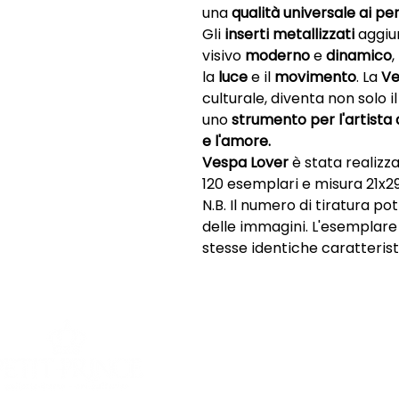
una
qualità universale ai p
Gli
inserti metallizzati
aggiu
visivo
moderno
e
dinamico
,
la
luce
e il
movimento
. La
Ve
culturale, diventa non solo i
uno
strumento per l'artista
e l'amore.
Vespa Lover
è stata realizza
120 esemplari e misura 21x2
N.B. Il numero di tiratura p
delle immagini. L'esemplar
stesse identiche caratterist
SHOP
INFORMAZI
Opere uniche
Chi siamo