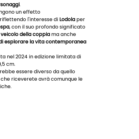
ersonaggi
.
ngono un effetto
 riflettendo l'interesse di
Lodola
per
spa
, con il suo profondo significato
l
veicolo della coppia
ma anche
 di esplorare la vita contemporanea
ta nel 2024 in edizione limitata di
9,5 cm.
otrebbe essere diverso da quello
e che riceverete avrà comunque le
iche.
ONI
CONTATTI
E-mail
0815392685