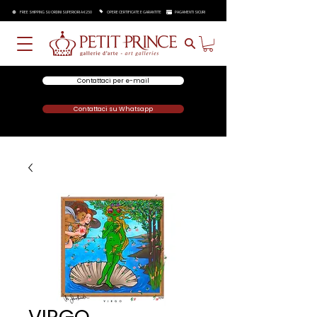
FREE SHIPPING SU ORDINI SUPERIORI A €250
OPERE CERTIFICATE E GARANTITE
PAGAMENTI SICURI
Contattaci per e-mail
Contattaci su Whatsapp