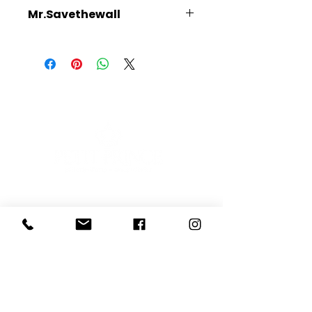
Mr.Savethewall
Scopri l'Artista
E-mail
Iscriviti
Voglio iscrivermi alla newsletter