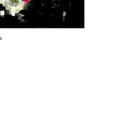
a.
ONI
CONTATTI
E-mail
0815392685
 Resi
3669729244
Voglio isc
ndizioni
Le nostre gallerie
cy
Info@petitprinceart.com