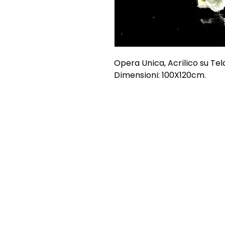
Opera Unica, Acrilico su Tel
Dimensioni: 100X120cm.
SHOP
INFORMAZI
Opere uniche
Chi siamo
Opere grafiche
Spedizioni e
Sculture
Termini e Co
Offerte
Privacy Poli