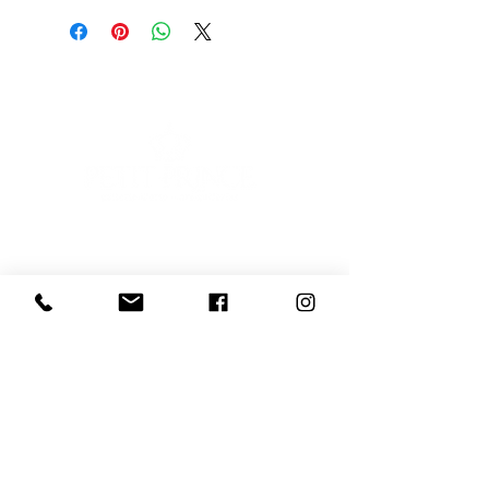
E-mail
Iscriviti
Voglio iscrivermi alla newsletter
081 539 2685