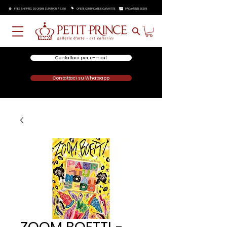
FREE SHIPPING SU ORDINI SUPERIORI A €250
OPERE CERTIFICATE E GARANTITE
PAGAMENTI SICURI
Contattaci per e-mail
Contattaci su Whatsapp