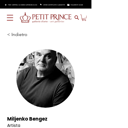
FREE SHIPPING SU ORDINI SUPERIORI A €250
OPERE CERTIFICATE E GARANTITE
PAGAMENTI SICURI
< Indietro
Miljenko Bengez
Artista