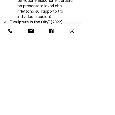
tematiche filosofiche. L’artista 
ha presentato lavori che 
riflettono sul rapporto tra 
individuo e società.
"Sculpture in the City"
 (2022)
Partecipazione a una mostra di 
sculture all’aperto a 
Londra
, dove 
Miljenko Bengez ha esposto 
alcune sue installazioni 
monumentali che esplorano il 
concetto di spazio e tempo in 
relazione all’esperienza urbana.