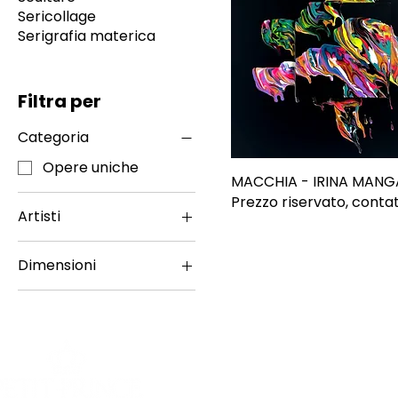
Sericollage
Serigrafia materica
Filtra per
Categoria
Opere uniche
MACCHIA - IRINA MAN
Prezzo riservato, contat
Artisti
Irina Manganaro
Dimensioni
Quadrato
SHOP
INFORMAZI