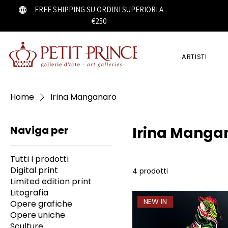
FREE SHIPPING SU ORDINI SUPERIORI A
€250
ARTISTI
Home
Irina Manganaro
Naviga per
Irina Manga
Tutti i prodotti
Digital print
4 prodotti
Limited edition print
Litografia
NEW IN
Opere grafiche
Opere uniche
Sculture