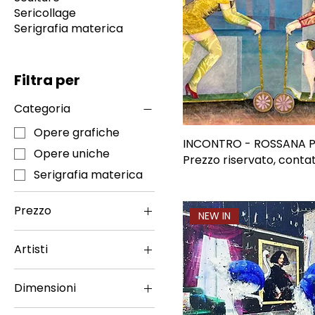
Sericollage
Serigrafia materica
Filtra per
Categoria
Opere grafiche
INCONTRO - ROSSANA P
Opere uniche
Prezzo riservato, contat
Serigrafia materica
Prezzo
NEW IN
Artisti
0 €
5250 €
Angelo Accardi
Dimensioni
Pietro Delasco
Orizzontale