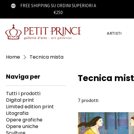
FREE SHIPPING SU ORDINI SUPERIORI A
€250
ARTISTI
Home
Tecnica mista
Naviga per
Tecnica mis
Tutti i prodotti
Digital print
7 prodotti
Limited edition print
Litografia
Opere grafiche
Opere uniche
Sculture