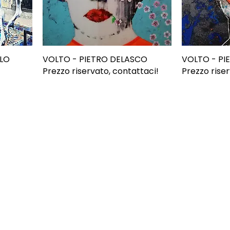
ELO
VOLTO - PIETRO DELASCO
VOLTO - PI
Prezzo riservato, contattaci!
Prezzo riser
ONI
CONTATTI
E-mail
0815392685
 Resi
3669729244
Voglio isc
ndizioni
Le nostre gallerie
cy
Info@petitprinceart.com