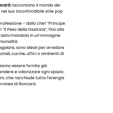
ncarà
raccontano il mondo dei
 nel suo inconfondibile stile pop
rofessione – dallo chef “Principe
“Il Peso della Giustizia”, fino alla
trasformandola in un’immagine
rsonalità.
egalare, sono ideali per arredare
nali, cucine, uffici o ambienti di
ossono essere fornite già
endere e valorizzare ogni spazio.
m, che racchiude tutta l’energia
poranea di Roncarà.