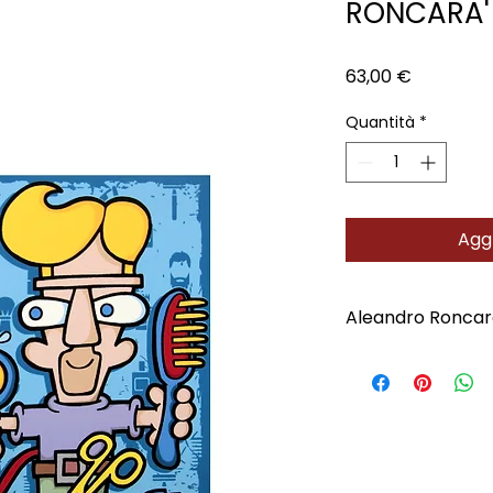
RONCARA'
Prezzo
63,00 €
Quantità
*
Aggi
Aleandro Roncar
Scopri l'Artista