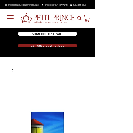
FREE SHIPPING SU ORDINI SUPERIORI A €250
OPERE CERTIFICATE E GARANTITE
PAGAMENTI SICURI
Contattaci per e-mail
Contattaci su Whatsapp