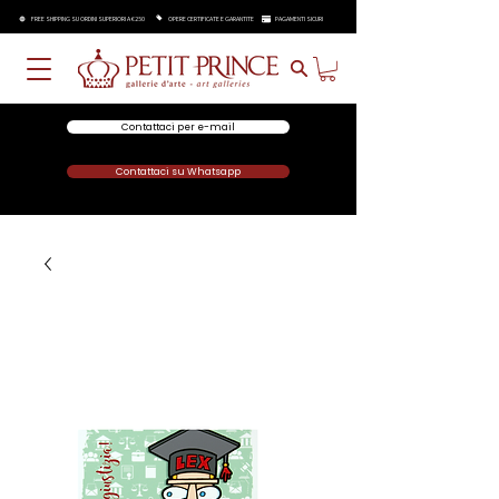
FREE SHIPPING SU ORDINI SUPERIORI A €250
OPERE CERTIFICATE E GARANTITE
PAGAMENTI SICURI
Contattaci per e-mail
Contattaci su Whatsapp