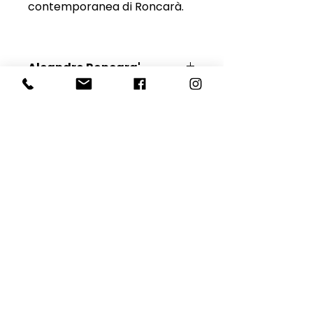
contemporanea di Roncarà.
Aleandro Roncara'
Scopri l'Artista
E-mail
Iscriviti