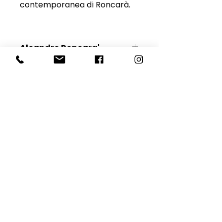
contemporanea di Roncarà.
Aleandro Roncara'
Scopri l'Artista
E-mail
Iscriviti