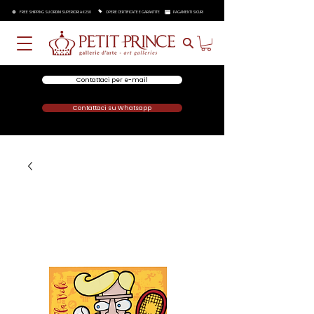
FREE SHIPPING SU ORDINI SUPERIORI A €250
OPERE CERTIFICATE E GARANTITE
PAGAMENTI SICURI
Contattaci per e-mail
Contattaci su Whatsapp