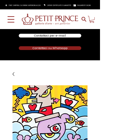
FREE SHIPPING SU ORDINI SUPERIORI A €250
OPERE CERTIFICATE E GARANTITE
PAGAMENTI SICURI
Contattaci per e-mail
Contattaci su Whatsapp