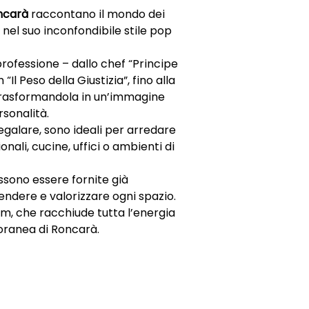
ncarà
raccontano il mondo dei
 nel suo inconfondibile stile pop
rofessione – dallo chef “Principe
“Il Peso della Giustizia”, fino alla
trasformandola in un’immagine
rsonalità.
egalare, sono ideali per arredare
nali, cucine, uffici o ambienti di
ossono essere fornite già
endere e valorizzare ogni spazio.
m, che racchiude tutta l’energia
poranea di Roncarà.