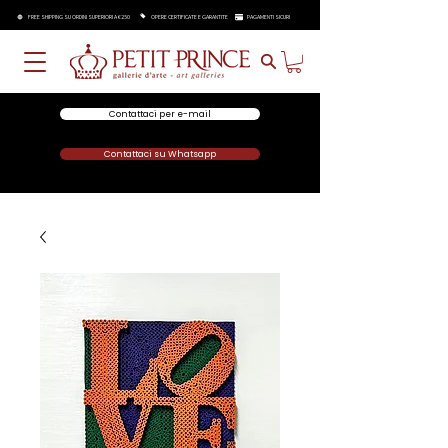
FREE SHIPPING SU ORDINI SUPERIORI A €250
OPERE CERTIFICATE E GARANTITE
PAGAMENTI SICURI
Contattaci per e-mail
Contattaci su Whatsapp