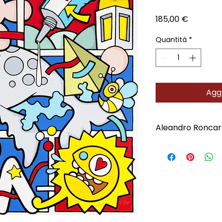
Prezzo
185,00 €
Quantità
*
Aggi
Aleandro Roncar
Scopri l'Artista