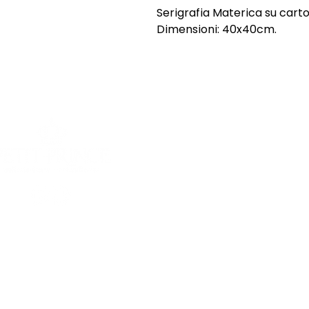
Serigrafia Materica su cart
Dimensioni: 40x40cm.
SHOP
INFORMAZI
Opere uniche
Chi siamo
Opere grafiche
Spedizioni e
Sculture
Termini e Co
Offerte
Privacy Poli