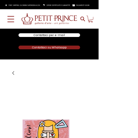
FREE SHIPPING SU ORDINI SUPERIORI A €250
OPERE CERTIFICATE E GARANTITE
PAGAMENTI SICURI
Contattaci per e-mail
Contattaci su Whatsapp