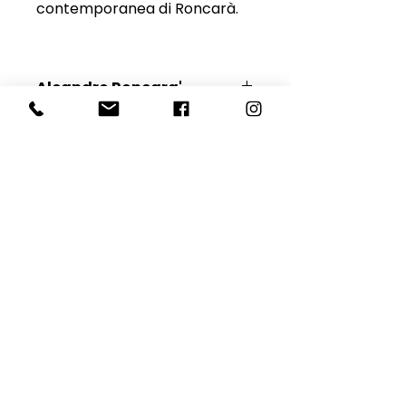
contemporanea di Roncarà.
Aleandro Roncara'
Scopri l'Artista
E-mail
Iscriviti