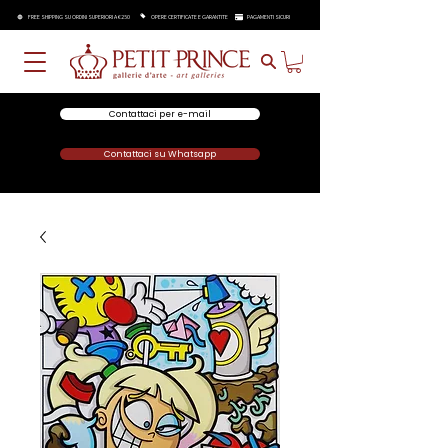
FREE SHIPPING SU ORDINI SUPERIORI A €250
OPERE CERTIFICATE E GARANTITE
PAGAMENTI SICURI
Contattaci per e-mail
Contattaci su Whatsapp