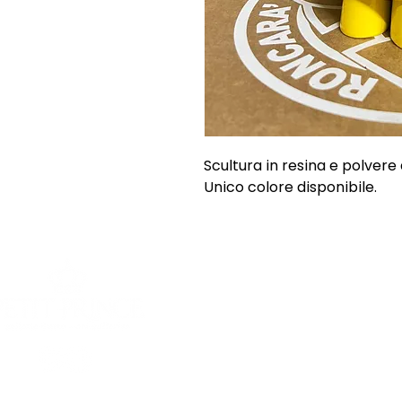
Scultura in resina e polvere
Unico colore disponibile.
SHOP
INFORMAZI
Opere uniche
Chi siamo
Opere grafiche
Spedizioni e
Sculture
Termini e Co