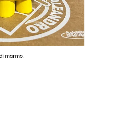
 di marmo.
ONI
CONTATTI
E-mail
0815392685
 Resi
3669729244
Voglio isc
ndizioni
Le nostre gallerie