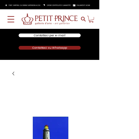
FREE SHIPPING SU ORDINI SUPERIORI A €250
OPERE CERTIFICATE E GARANTITE
PAGAMENTI SICURI
Contattaci per e-mail
Contattaci su Whatsapp