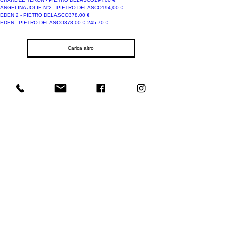
Prezzo
ANGELINA JOLIE N°2 - PIETRO DELASCO
194,00 €
Prezzo
EDEN 2 - PIETRO DELASCO
378,00 €
IN PROMO
Prezzo regolare
Prezzo scontato
EDEN - PIETRO DELASCO
378,00 €
245,70 €
Carica altro
E-mail
Iscriviti
Voglio iscrivermi alla newsletter