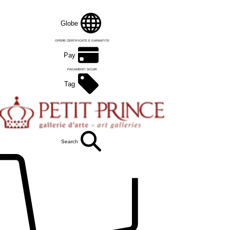
Globe
FREE SHIPPING SU ORDINI SUPERIORI A €250
OPERE CERTIFICATE E GARANTITE
Pay
PAGAMENTI SICURI
Tag
Search